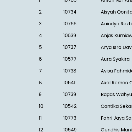
1
10765
Afifah Nur An
2
10734
Aisyah Qonit
3
10766
Anindya Rezt
4
10639
Anjas Kurnia
5
10737
Arya Isro Dav
6
10577
Aura Syakira
7
10738
Avisa Fahmid
8
10541
Axel Romeo 
9
10739
Bagas Wahy
10
10542
Cantika Sekar
11
10773
Fahri Jaya S
12
10549
Gendhis Mani