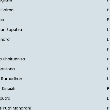
ugraini
P
a Salma
P
isa
P
wan Saputra
L
indra
L
P
a Khairunnisa
P
Cantona
L
u Ramadhan
L
 Kinasih
P
aputra
L
s Putri Maharani
P