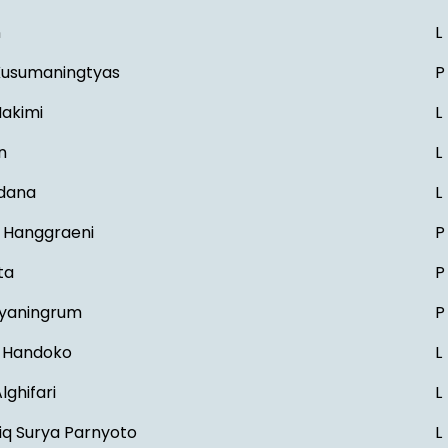
n
L
 Kusumaningtyas
P
Hakimi
L
n
L
rdana
L
a Hanggraeni
P
ita
P
tyaningrum
P
 Handoko
L
lghifari
L
q Surya Parnyoto
L