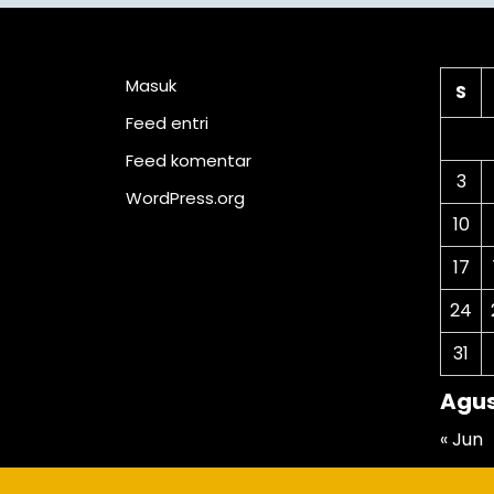
Meta
Ka
Masuk
S
Feed entri
Feed komentar
3
WordPress.org
10
17
24
31
Agus
« Jun