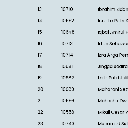
13
10710
Ibrahim Zida
14
10552
Inneke Putri
15
10648
Iqbal Amirul 
16
10713
Irfan Setiawa
17
10714
Izra Arga Pe
18
10681
Jingga Sadir
19
10682
Laila Putri Jul
20
10683
Maharani Se
21
10556
Mahesha Dwi
22
10558
Mikail Cesar A
23
10743
Muhamad Sidi