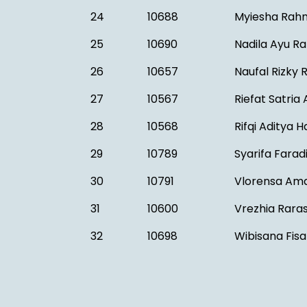
24
10688
Myiesha Rah
25
10690
Nadila Ayu R
26
10657
Naufal Rizky
27
10567
Riefat Satria
28
10568
Rifqi Aditya 
29
10789
Syarifa Faradi
30
10791
Vlorensa Ama
31
10600
Vrezhia Rara
32
10698
Wibisana Fisab