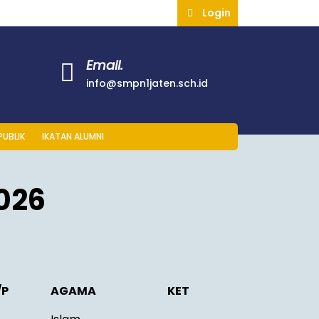
Login
Email.
info@smpn1jaten.sch.id
PUBLIK
IKATAN ALUMNI
026
/P
AGAMA
KET