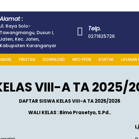
Alamat :
Jl. Raya Solo-
Telp.
Tawangmangu, Dusun I,
0271825726
Jaten, Kec. Jaten,
Kabupaten Karanganyar
ABASE
PRESTASI
DOWNLOAD
INFO PPDB
KONTAK
LAYANAN 
ELAS VIII-A TA 2025/2
DAFTAR SISWA KELAS VIII-A TA 2025/2026
WALI KELAS : Bimo Prasetyo, S.Pd..
L