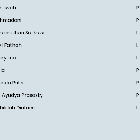
mawati
P
ahmadani
P
 Ramadhan Sarkawi
L
 Al Fathah
L
Haryono
L
la
P
nda Putri
P
s Ayudya Prasasty
P
ilillah Diafans
L