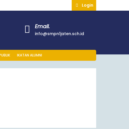
Login
Email.
info@smpn1jaten.sch.id
PUBLIK
IKATAN ALUMNI