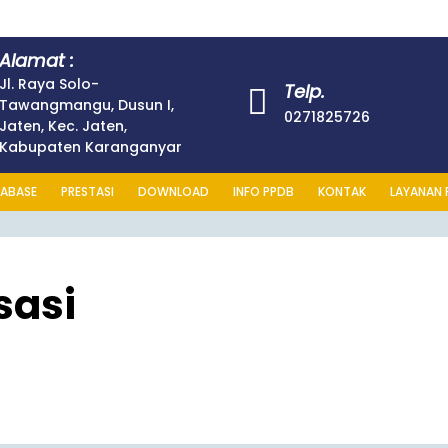
Alamat :
Jl. Raya Solo-
Telp.
Tawangmangu, Dusun I,
0271825726
Jaten, Kec. Jaten,
Kabupaten Karanganyar
ABASE
PRESTASI
DOWNLOAD
INFO PPDB
KONTAK
LAYANAN 
sasi