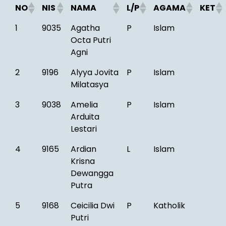
NO
NIS
NAMA
L/P
AGAMA
KET
1
9035
Agatha
P
Islam
Octa Putri
Agni
2
9196
Alyya Jovita
P
Islam
Milatasya
3
9038
Amelia
P
Islam
Arduita
Lestari
4
9165
Ardian
L
Islam
Krisna
Dewangga
Putra
5
9168
Ceicilia Dwi
P
Katholik
Putri