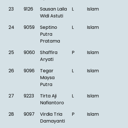
23
9126
Sausan Laila
L
Islam
Widi Astuti
24
9059
Septino
L
Islam
Putra
Pratama
25
9060
Shaffira
P
Islam
Aryati
26
9096
Tegar
L
Islam
Maysa
Putra
27
9223
Tirta Aji
L
Islam
Nafiantoro
28
9097
Virdia Tria
P
Islam
Damayanti