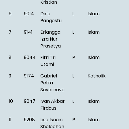
Kristian
6
9014
Dino
L
Islam
Pangestu
7
9141
Erlangga
L
Islam
Izra Nur
Prasetya
8
9044
Fitri Tri
P
Islam
Utami
9
9174
Gabriel
L
Katholik
Petra
Savernova
10
9047
Ivan Akbar
L
Islam
Firdaus
11
9208
Lisa Isnaini
P
Islam
Sholechah