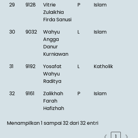
29
9128
Vitrie
P
Islam
Zulaikhia
Firda Sanusi
30
9032
Wahyu
L
Islam
Angga
Danur
Kurniawan
31
9192
Yosafat
L
Katholik
Wahyu
Raditya
32
9161
Zalikhah
P
Islam
Farah
Hafizhah
Menampilkan 1 sampai 32 dari 32 entri
❮
1
❯