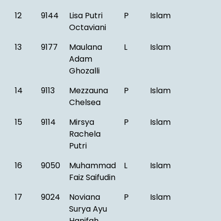
12
9144
Lisa Putri
P
Islam
Octaviani
13
9177
Maulana
L
Islam
Adam
Ghozalli
14
9113
Mezzauna
P
Islam
Chelsea
15
9114
Mirsya
P
Islam
Rachela
Putri
16
9050
Muhammad
L
Islam
Faiz Saifudin
17
9024
Noviana
P
Islam
Surya Ayu
Hanifah