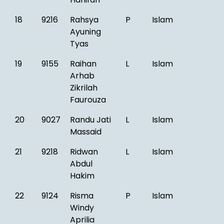
18
9216
Rahsya
P
Islam
Ayuning
Tyas
19
9155
Raihan
L
Islam
Arhab
Zikrilah
Faurouza
20
9027
Randu Jati
L
Islam
Massaid
21
9218
Ridwan
L
Islam
Abdul
Hakim
22
9124
Risma
P
Islam
Windy
Aprilia