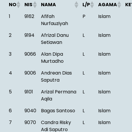
NO
NIS
NAMA
L/P
AGAMA
KE
1
9162
Afifah
P
Islam
Nurfauziyah
2
9194
Afrizal Danu
L
Islam
Setiawan
3
9066
Alan Dipa
L
Islam
Murtadho
4
9006
Andrean Dias
L
Islam
Saputra
5
9101
Arizal Permana
L
Islam
Aqila
6
9040
Bagas Santoso
L
Islam
7
9070
Candra Risky
L
Islam
Adi Saputro