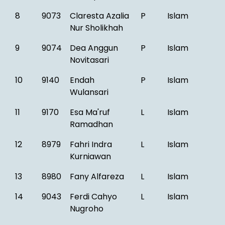
8
9073
Claresta Azalia
P
Islam
Nur Sholikhah
9
9074
Dea Anggun
P
Islam
Novitasari
10
9140
Endah
P
Islam
Wulansari
11
9170
Esa Ma'ruf
L
Islam
Ramadhan
12
8979
Fahri Indra
L
Islam
Kurniawan
13
8980
Fany Alfareza
L
Islam
14
9043
Ferdi Cahyo
L
Islam
Nugroho