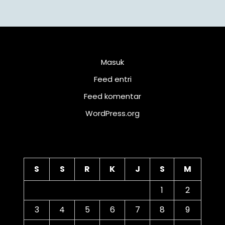
Meta
Masuk
Feed entri
Feed komentar
WordPress.org
Kalender
S
S
R
K
J
S
M
1
2
3
4
5
6
7
8
9