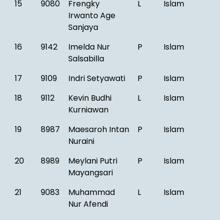
15
9080
Frengky
L
Islam
Irwanto Age
Sanjaya
16
9142
Imelda Nur
P
Islam
Salsabilla
17
9109
Indri Setyawati
P
Islam
18
9112
Kevin Budhi
L
Islam
Kurniawan
19
8987
Maesaroh Intan
P
Islam
Nuraini
20
8989
Meylani Putri
P
Islam
Mayangsari
21
9083
Muhammad
L
Islam
Nur Afendi