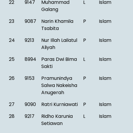
22
9147
Muhammad
L
Islam
Galang
23
9087
Narin Khamila
P
Islam
Tsabita
24
9213
Nur Illah Lailatul
P
Islam
Aliyah
25
8994
Paras Dwi Bima
L
Islam
Sakti
26
9153
Pramunindya
P
Islam
Salwa Nakeisha
Anugerah
27
9090
Ratri Kurniawati
P
Islam
28
9217
Ridho Karunia
L
Islam
Setiawan