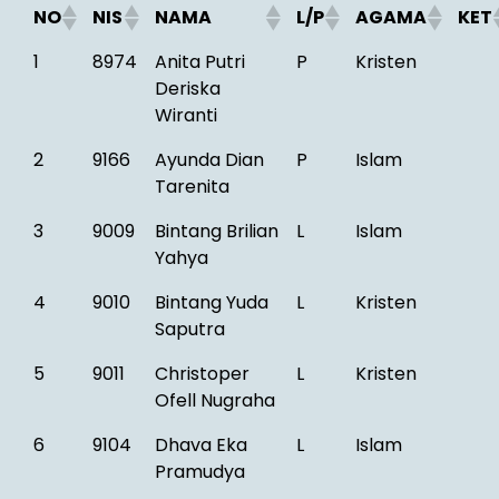
NO
NIS
NAMA
L/P
AGAMA
KET
1
8974
Anita Putri
P
Kristen
Deriska
Wiranti
2
9166
Ayunda Dian
P
Islam
Tarenita
3
9009
Bintang Brilian
L
Islam
Yahya
4
9010
Bintang Yuda
L
Kristen
Saputra
5
9011
Christoper
L
Kristen
Ofell Nugraha
6
9104
Dhava Eka
L
Islam
Pramudya