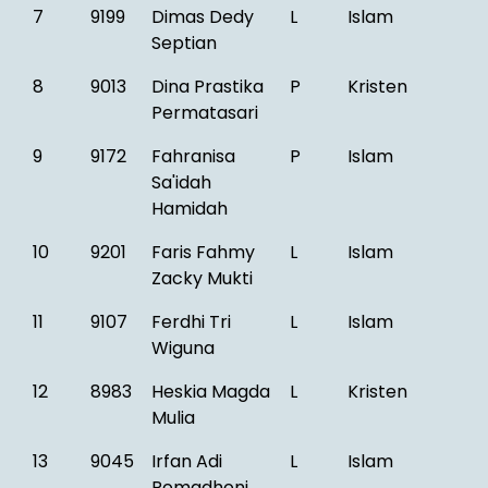
7
9199
Dimas Dedy
L
Islam
Septian
8
9013
Dina Prastika
P
Kristen
Permatasari
9
9172
Fahranisa
P
Islam
Sa'idah
Hamidah
10
9201
Faris Fahmy
L
Islam
Zacky Mukti
11
9107
Ferdhi Tri
L
Islam
Wiguna
12
8983
Heskia Magda
L
Kristen
Mulia
13
9045
Irfan Adi
L
Islam
Romadhoni