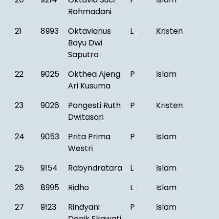
Rahmadani
21
8993
Oktavianus
L
Kristen
Bayu Dwi
Saputro
22
9025
Okthea Ajeng
P
Islam
Ari Kusuma
23
9026
Pangesti Ruth
P
Kristen
Dwitasari
24
9053
Prita Prima
P
Islam
Westri
25
9154
Rabyndratara
L
Islam
26
8995
Ridho
L
Islam
27
9123
Rindyani
P
Islam
Danik Ekawati