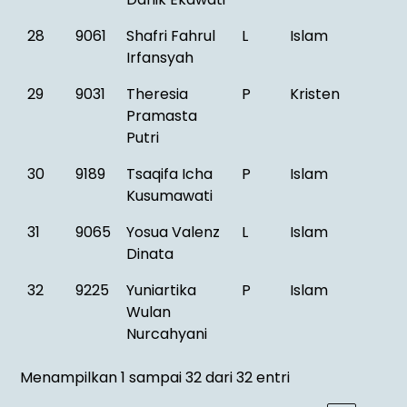
28
9061
Shafri Fahrul
L
Islam
Irfansyah
29
9031
Theresia
P
Kristen
Pramasta
Putri
30
9189
Tsaqifa Icha
P
Islam
Kusumawati
31
9065
Yosua Valenz
L
Islam
Dinata
32
9225
Yuniartika
P
Islam
Wulan
Nurcahyani
Menampilkan 1 sampai 32 dari 32 entri