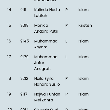
14
9111
Kalinda Nadia
P
Islam
Latifah
15
9019
Monica
P
Kristen
Andara Putri
16
9145
Muhammad
L
Islam
Asyam
17
9179
Muhammad
L
Islam
Jafar
Anugrah
18
9212
Naila Syifa
P
Islam
Nahara Susilo
19
9117
Najwa Tuhfan
P
Islam
Mei Zahra
20
9214
Oktavia Suci
P
Islam