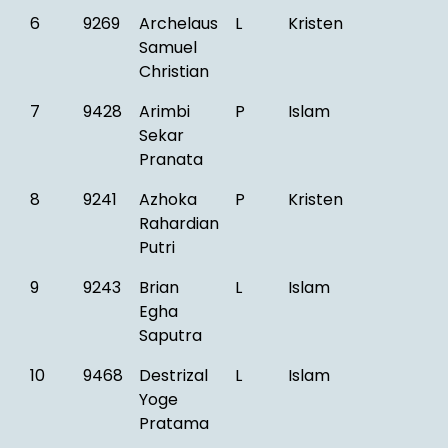
6
9269
Archelaus
L
Kristen
Samuel
Christian
7
9428
Arimbi
P
Islam
Sekar
Pranata
8
9241
Azhoka
P
Kristen
Rahardian
Putri
9
9243
Brian
L
Islam
Egha
Saputra
10
9468
Destrizal
L
Islam
Yoge
Pratama