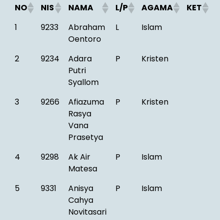
NO
NIS
NAMA
L/P
AGAMA
KET
1
9233
Abraham
L
Islam
Oentoro
2
9234
Adara
P
Kristen
Putri
Syallom
3
9266
Afiazuma
P
Kristen
Rasya
Vana
Prasetya
4
9298
Ak Air
P
Islam
Matesa
5
9331
Anisya
P
Islam
Cahya
Novitasari