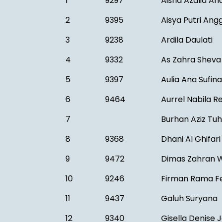
1
9297
Aisha Azalia An
2
9395
Aisya Putri Angg
3
9238
Ardila Daulati
4
9332
As Zahra Sheva 
5
9397
Aulia Ana Sufina
6
9464
Aurrel Nabila R
7
Burhan Aziz Tu
8
9368
Dhani Al Ghifari
9
9472
Dimas Zahran W
10
9246
Firman Rama F
11
9437
Galuh Suryana
12
9340
Gisella Denise 