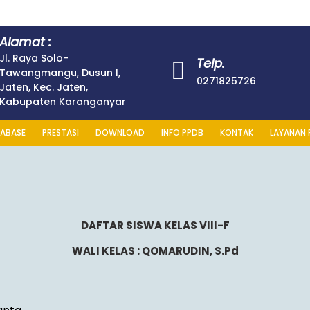
Alamat :
Jl. Raya Solo-
Telp.
Tawangmangu, Dusun I,
0271825726
Jaten, Kec. Jaten,
Kabupaten Karanganyar
ABASE
PRESTASI
DOWNLOAD
INFO PPDB
KONTAK
LAYANAN 
DAFTAR SISWA KELAS VIII-F
WALI KELAS : QOMARUDIN, S.Pd