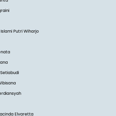
anta
raini
Islami Putri Wiharjo
enata
hana
 Setiabudi
ibisana
erdiansyah
Jacinda Elvaretta