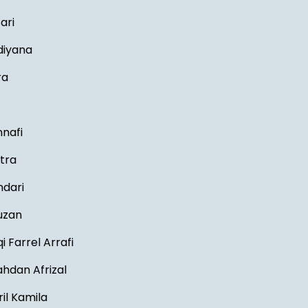
ari
diyana
ra
nnafi
tra
ndari
uzan
 Farrel Arrafi
dan Afrizal
ril Kamila