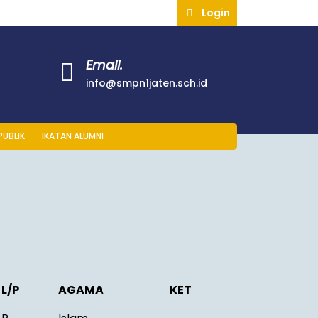
Login
Email.
info@smpn1jaten.sch.id
PUBLIK
IKATAN ALUMNI
L/P
AGAMA
KET