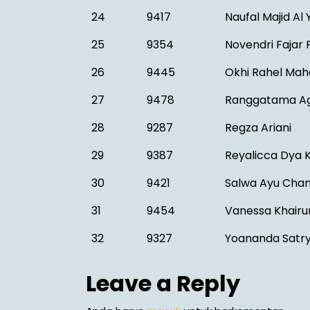
24
9417
Naufal Majid Al 
25
9354
Novendri Fajar 
26
9445
Okhi Rahel Ma
27
9478
Ranggatama Ag
28
9287
Regza Ariani
29
9387
Reyalicca Dya
30
9421
Salwa Ayu Chan
31
9454
Vanessa Khairu
32
9327
Yoananda Satr
Leave a Reply