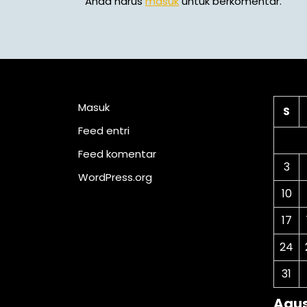
Anda harus
masuk
untuk berkomentar.
Meta
Ka
Masuk
S
Feed entri
Feed komentar
3
WordPress.org
10
17
24
31
Agus