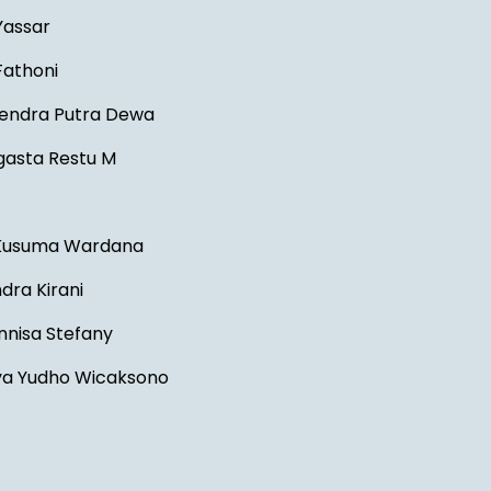
Yassar
Fathoni
hendra Putra Dewa
asta Restu M
 Kusuma Wardana
dra Kirani
nnisa Stefany
ya Yudho Wicaksono