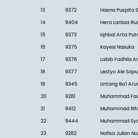
13
9372
Hasna Puspita S
14
9404
Hera Larissa Ru
15
9373
Iqhbal Arta Put
16
9375
Kayesi Nasuka
17
9376
Labib Fadhila A
18
9377
Lestyo Ale Sapu
19
9345
Lintang Ba'i Aru
20
9281
Muhammad Fa
21
9412
Muhammad Rifqi
22
9444
Muhammad Syah
23
9282
Nafisa Julian Nu