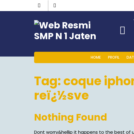
HOME
PROFIL
DAT
Tag:
coque iphon
reï¿½sve
Nothing Found
Dont worry&hellip it happens to the best of u