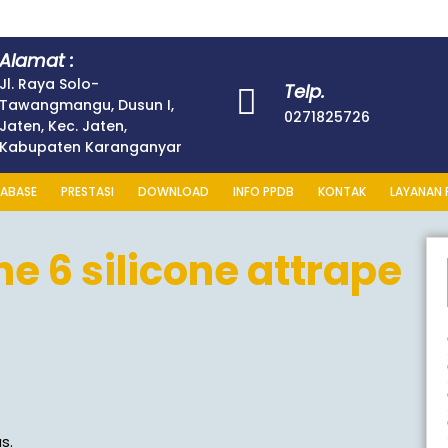
Alamat :
Jl. Raya Solo-
Telp.
Tawangmangu, Dusun I,
0271825726
Jaten, Kec. Jaten,
Kabupaten Karanganyar
ABASE
PRESTASI
DOWNLOAD
INFO PPDB
KONTAK
LAYANAN 
e 6 silicone attrape
s.