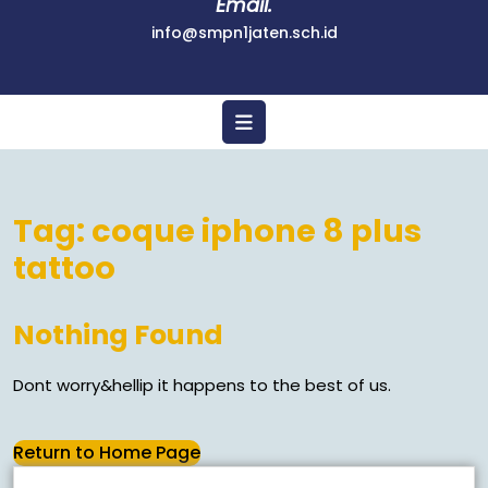
Email.
info@smpn1jaten.sch.id
Tag:
coque iphone 8 plus
tattoo
Nothing Found
Dont worry&hellip it happens to the best of us.
Return to Home Page