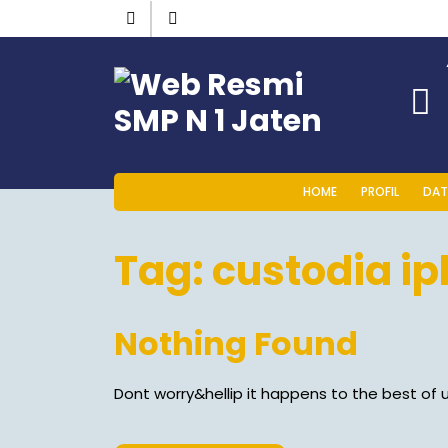
HOME
PROFIL
DAT
Tag:
custodia ip
Nothing Found
Dont worry&hellip it happens to the best of u