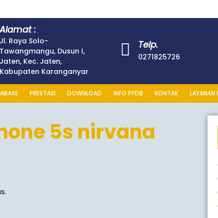
Alamat :
Jl. Raya Solo-
Telp.
Tawangmangu, Dusun I,
0271825726
Jaten, Kec. Jaten,
Kabupaten Karanganyar
ABASE
PRESTASI
DOWNLOAD
INFO PPDB
KONTAK
LAYANAN 
hone 5s nirvana
s.