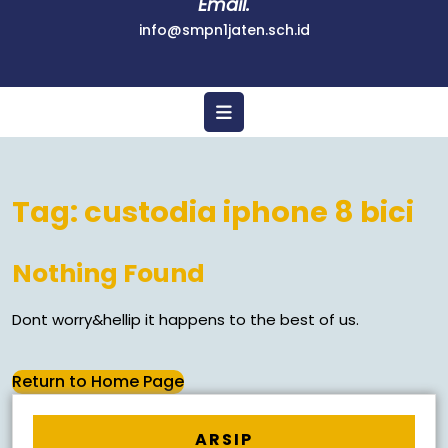
Email.
info@smpn1jaten.sch.id
Tag:
custodia iphone 8 bici
Nothing Found
Dont worry&hellip it happens to the best of us.
Return to Home Page
ARSIP