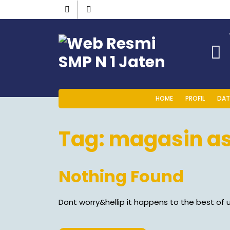
HOME
PROFIL
DAT
Tag:
magasin as
Nothing Found
Dont worry&hellip it happens to the best of u