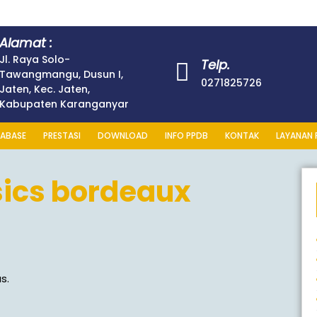
Alamat :
Jl. Raya Solo-
Telp.
Tawangmangu, Dusun I,
0271825726
Jaten, Kec. Jaten,
Kabupaten Karanganyar
ABASE
PRESTASI
DOWNLOAD
INFO PPDB
KONTAK
LAYANAN 
ics bordeaux
s.