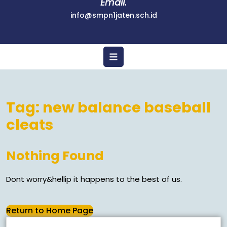
Email.
info@smpn1jaten.sch.id
Tag:
new balance baseball
cleats
Nothing Found
Dont worry&hellip it happens to the best of us.
Return to Home Page