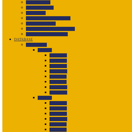
VISI DAN MISI
LOGO SEKOLAH
DAFTAR KS
PROFIL KEPALA SEKOLAH
PHOTO SEKOLAH
DENAH SMP NEGERI 1 JATEN
STRUKTUR ORGANISASI
DATABASE
DATA SISWA
KELAS 7
KELAS 7 A
KELAS 7 B
KELAS 7 C
KELAS 7 D
KELAS 7 E
KELAS 7 F
KELAS 7 G
KELAS 7 H
KELAS 8
KELAS 8 A
KELAS 8 B
KELAS 8 C
KELAS 8 D
KELAS 8 E
KELAS 8 F