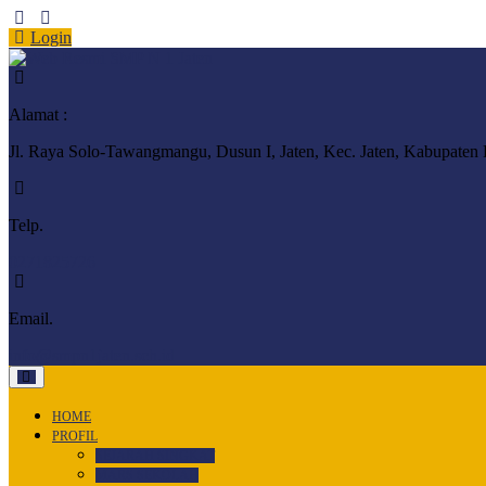
Login
Alamat :
Jl. Raya Solo-Tawangmangu, Dusun I, Jaten, Kec. Jaten, Kabupaten
Telp.
0271825726
Email.
info@smpn1jaten.sch.id
HOME
PROFIL
SEJARAH SINGKAT
MARS SEKOLAH