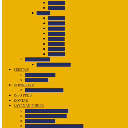
KELAS 8 G
KELAS 8 H
KELAS 9
KELAS 9 A
KELAS 9 B
KELAS 9 C
KELAS 9 D
KELAS 9 E
KELAS 9 F
KELAS 9 G
KELAS 9 H
DATA PEGAWAI
DAFTAR PT DAN PTT
PRESTASI
DAFTAR PRESTASI
KARYA SISWA
DOWNLOAD
KALENDER AKADEMIK
INFO PPDB
KONTAK
LAYANAN PUBLIK
PROFIL LAYANAN PUBLIK
VISI DAN MISI LAYANAN
MOTTO LAYANAN
STRUKTUR ORGANISASI LAYANAN