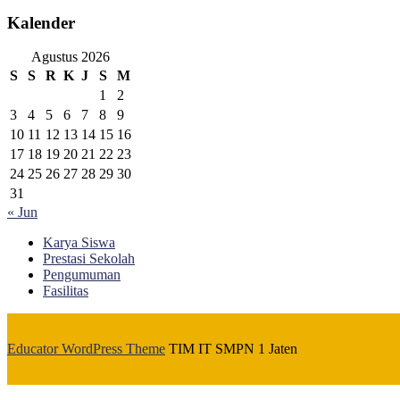
Kalender
Agustus 2026
S
S
R
K
J
S
M
1
2
3
4
5
6
7
8
9
10
11
12
13
14
15
16
17
18
19
20
21
22
23
24
25
26
27
28
29
30
31
« Jun
Karya Siswa
Prestasi Sekolah
Pengumuman
Fasilitas
Educator WordPress Theme
TIM IT SMPN 1 Jaten