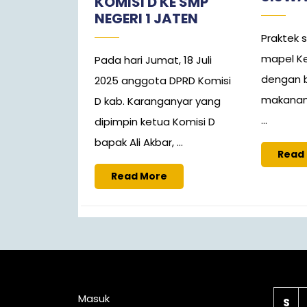
KOMISI D KE SMP
NEGERI 1 JATEN
Praktek 
mapel Ke
Pada hari Jumat, 18 Juli
dengan b
2025 anggota DPRD Komisi
makanan y
D kab. Karanganyar yang
...
dipimpin ketua Komisi D
bapak Ali Akbar, ...
Read
Read More
Meta
Ka
Masuk
S