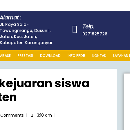
Alamat :
Jl. Raya Solo-
Telp.
Tawangmangu, Dusun I,
0271825726
Jaten, Kec. Jaten,
Kabupaten Karanganyar
ABASE
PRESTASI
DOWNLOAD
INFO PPDB
KONTAK
LAYANAN 
 kejuaran siswa
ten
 Comments
|
3:10 am
|