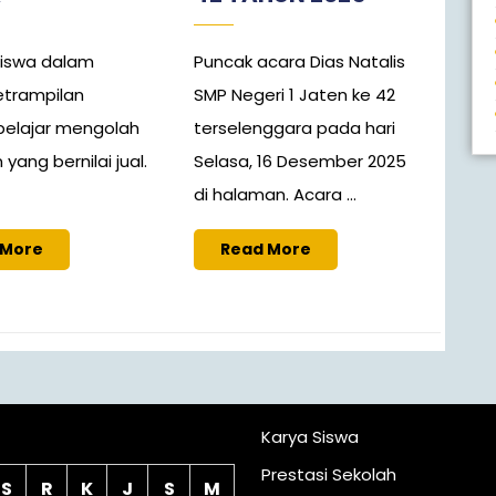
siswa dalam
Puncak acara Dias Natalis
trampilan
SMP Negeri 1 Jaten ke 42
elajar mengolah
terselenggara pada hari
ang bernilai jual.
Selasa, 16 Desember 2025
di halaman. Acara ...
 More
Read More
lender
Karya Siswa
Prestasi Sekolah
S
R
K
J
S
M