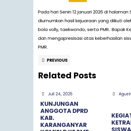
Pada hari Senin 12 januari 2026 di halaman SMP Negeri 1 Jaten setelah upacara bendera,
diumumkan hasil kejuaraan yang diikuti ol
bola volly, taekwondo, serta PMR.
. Bapak K
dan mengapresisasi atas keberhasilan sisw
PMR.
PREVIOUS
Related Posts
Juli 24, 2025
Agust
KUNJUNGAN
ANGGOTA DPRD
KEGIA
KAB.
KETRA
KARANGANYAR
SISW