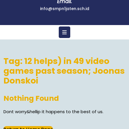
Email.
info@smpn1jaten.sch.id
Tag:
12 helps) in 49 video
games past season; Joonas
Donskoi
Nothing Found
Dont worry&hellip it happens to the best of us.