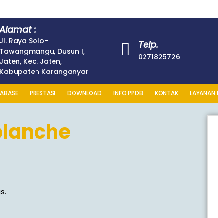
Alamat :
Jl. Raya Solo-
Telp.
Tawangmangu, Dusun I,
0271825726
Jaten, Kec. Jaten,
Kabupaten Karanganyar
ABASE
PRESTASI
DOWNLOAD
INFO PPDB
KONTAK
LAYANAN 
blanche
s.