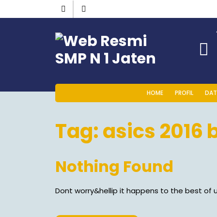
HOME
PROFIL
DAT
Tag:
asics 2016 
Nothing Found
Dont worry&hellip it happens to the best of u