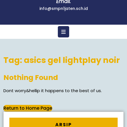
Email.
info@smpn1jaten.sch.id
Tag:
asics gel lightplay noir
Nothing Found
Dont worry&hellip it happens to the best of us.
Return to Home Page
ARSIP