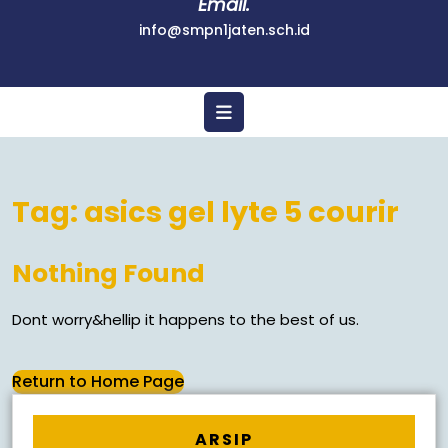
Email.
info@smpn1jaten.sch.id
Tag:
asics gel lyte 5 courir
Nothing Found
Dont worry&hellip it happens to the best of us.
Return to Home Page
ARSIP