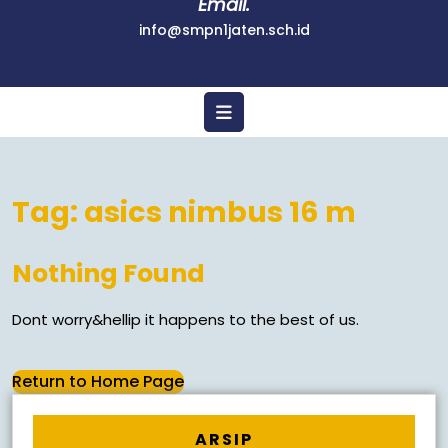
Email.
info@smpn1jaten.sch.id
Tag:
asics nimbus 16 m
Nothing Found
Dont worry&hellip it happens to the best of us.
Return to Home Page
ARSIP