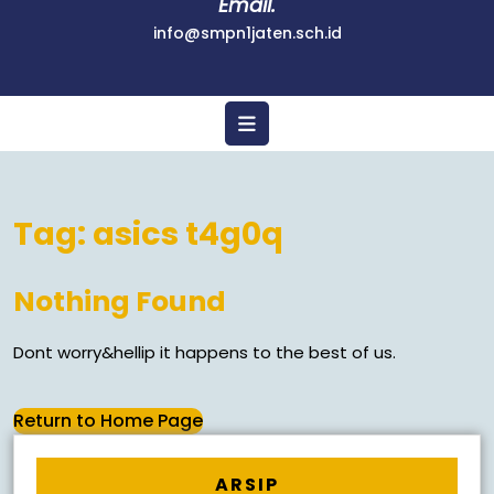
Email.
info@smpn1jaten.sch.id
Tag:
asics t4g0q
Nothing Found
Dont worry&hellip it happens to the best of us.
Return to Home Page
ARSIP