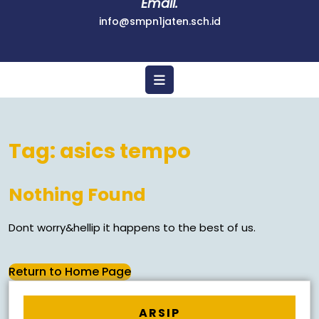
Email.
info@smpn1jaten.sch.id
Tag:
asics tempo
Nothing Found
Dont worry&hellip it happens to the best of us.
Return to Home Page
ARSIP