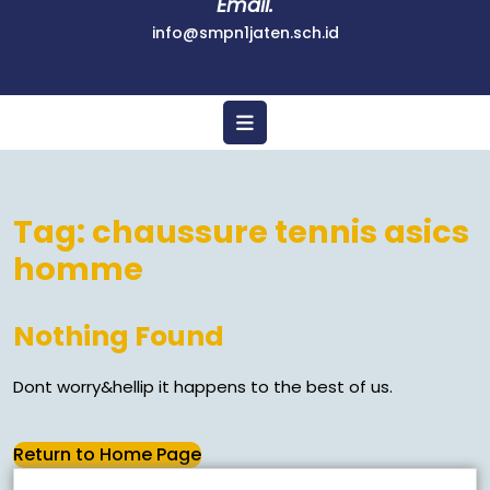
Email.
info@smpn1jaten.sch.id
Tag:
chaussure tennis asics
homme
Nothing Found
Dont worry&hellip it happens to the best of us.
Return to Home Page