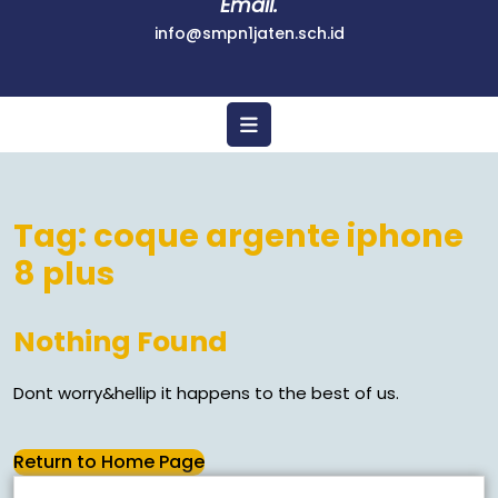
Email.
info@smpn1jaten.sch.id
Tag:
coque argente iphone
8 plus
Nothing Found
Dont worry&hellip it happens to the best of us.
Return to Home Page