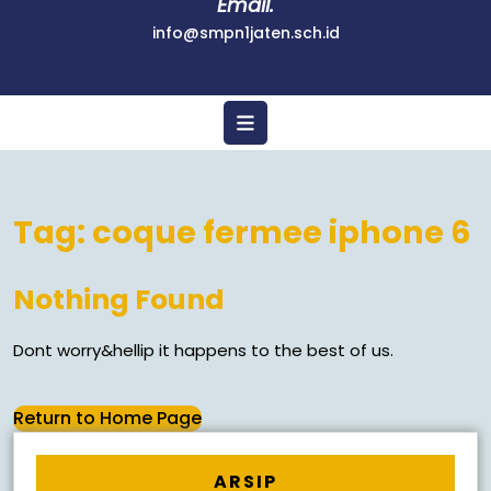
Email.
info@smpn1jaten.sch.id
Tag:
coque fermee iphone 6
Nothing Found
Dont worry&hellip it happens to the best of us.
Return to Home Page
ARSIP