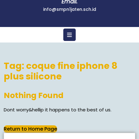
Email.
info@smpn1jaten.sch.id
Tag:
coque fine iphone 8
plus silicone
Nothing Found
Dont worry&hellip it happens to the best of us.
Return to Home Page