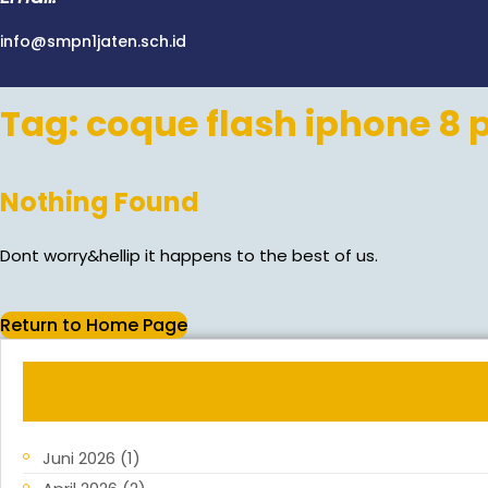
info@smpn1jaten.sch.id
Tag:
coque flash iphone 8 
Nothing Found
Dont worry&hellip it happens to the best of us.
Return to Home Page
Juni 2026
(1)