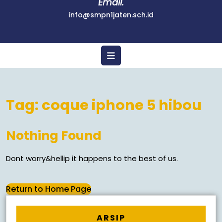
Email.
info@smpn1jaten.sch.id
Tag:
coque iphone 5 hibou
Nothing Found
Dont worry&hellip it happens to the best of us.
Return to Home Page
ARSIP