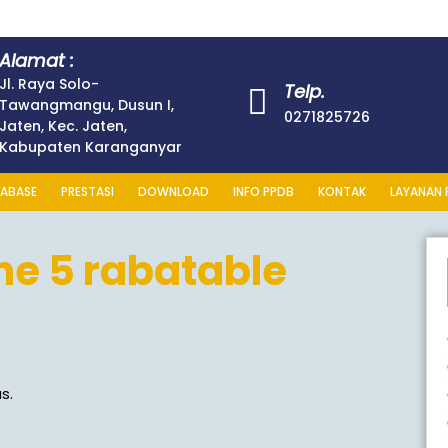
Alamat :
Jl. Raya Solo-
Telp.
Tawangmangu, Dusun I,
0271825726
Jaten, Kec. Jaten,
Kabupaten Karanganyar
ABASE
PRESTASI
DOWNLOAD
INFO PPDB
KONTAK
LAYANAN 
ne 5 rabatable
s.