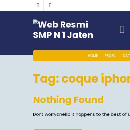
HOME
PROFIL
DAT
Tag:
coque ipho
Nothing Found
Dont worry&hellip it happens to the best of u