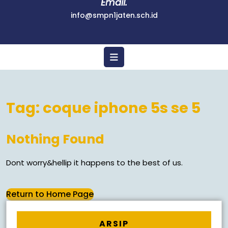
Email.
info@smpn1jaten.sch.id
Tag:
coque iphone 5s se 5
Nothing Found
Dont worry&hellip it happens to the best of us.
Return to Home Page
ARSIP