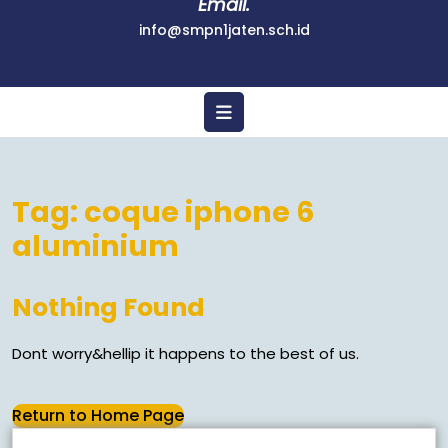
Email.
info@smpn1jaten.sch.id
Tag:
coque iphone 6
aluminium
Nothing Found
Dont worry&hellip it happens to the best of us.
Return to Home Page