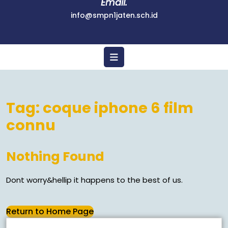
Email.
info@smpn1jaten.sch.id
Tag:
coque iphone 6 film
connu
Nothing Found
Dont worry&hellip it happens to the best of us.
Return to Home Page