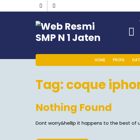
HOME
PROFIL
DAT
Tag:
coque iphon
Nothing Found
Dont worry&hellip it happens to the best of u