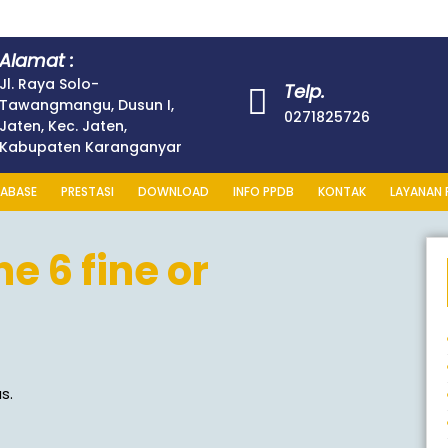
Alamat :
Jl. Raya Solo-
Telp.
Tawangmangu, Dusun I,
0271825726
Jaten, Kec. Jaten,
Kabupaten Karanganyar
ABASE
PRESTASI
DOWNLOAD
INFO PPDB
KONTAK
LAYANAN 
e 6 fine or
s.