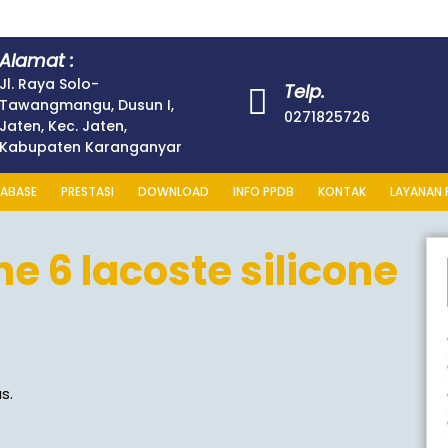
Alamat :
Jl. Raya Solo-
Telp.
Tawangmangu, Dusun I,
0271825726
Jaten, Kec. Jaten,
Kabupaten Karanganyar
ABASE
PRESTASI
DOWNLOAD
INFO PPDB
KONTAK
LAYANAN 
e 6 lacoste silicone
s.