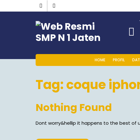
HOME
PROFIL
DAT
Tag:
coque iphon
Nothing Found
Dont worry&hellip it happens to the best of u