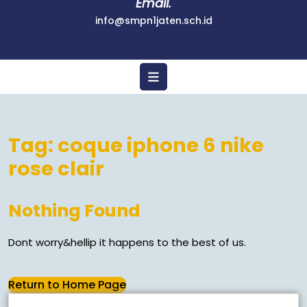
Email.
info@smpn1jaten.sch.id
Tag:
coque iphone 6 nike
rose clair
Nothing Found
Dont worry&hellip it happens to the best of us.
Return to Home Page