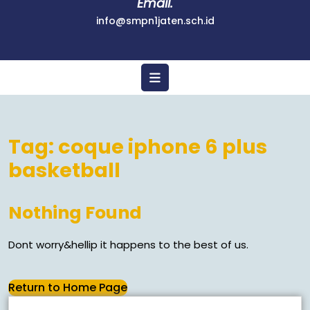
Email.
info@smpn1jaten.sch.id
Tag:
coque iphone 6 plus
basketball
Nothing Found
Dont worry&hellip it happens to the best of us.
Return to Home Page