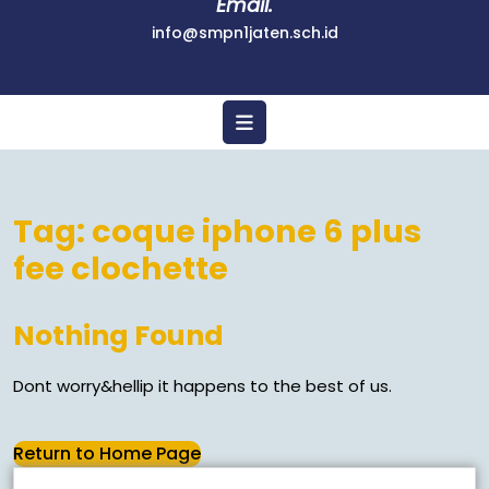
Email.
info@smpn1jaten.sch.id
Tag:
coque iphone 6 plus
fee clochette
Nothing Found
Dont worry&hellip it happens to the best of us.
Return to Home Page