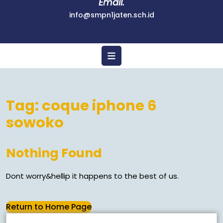
Email.
info@smpn1jaten.sch.id
Tag:
coque iphone 6
sowoko
Nothing Found
Dont worry&hellip it happens to the best of us.
Return to Home Page