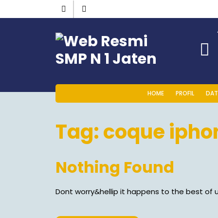
HOME
PROFIL
DAT
Tag:
coque iphon
Nothing Found
Dont worry&hellip it happens to the best of u