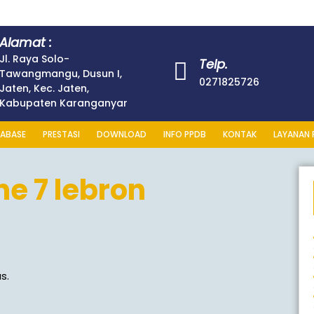
Alamat :
Jl. Raya Solo-
Telp.
Tawangmangu, Dusun I,
0271825726
Jaten, Kec. Jaten,
Kabupaten Karanganyar
ABASE
PRESTASI
DOWNLOAD
INFO PPDB
KONTAK
LAYANAN 
e 7 lebron
s.