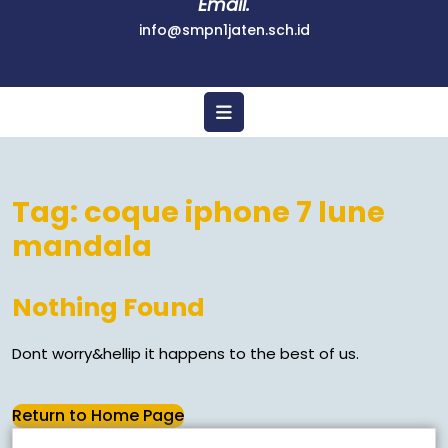
Email.
info@smpn1jaten.sch.id
Tag:
coque iphone 7 lune
mandala
Nothing Found
Dont worry&hellip it happens to the best of us.
Return to Home Page