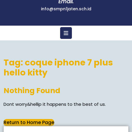
Email.
info@smpn1jaten.sch.id
Tag:
coque iphone 7 plus
hello kitty
Nothing Found
Dont worry&hellip it happens to the best of us.
Return to Home Page