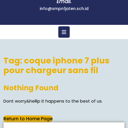
Email.
info@smpn1jaten.sch.id
Tag:
coque iphone 7 plus
pour chargeur sans fil
Nothing Found
Dont worry&hellip it happens to the best of us.
Return to Home Page