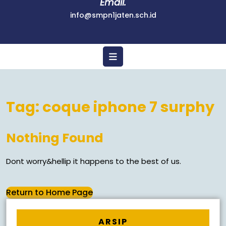
Email.
info@smpn1jaten.sch.id
Tag:
coque iphone 7 surphy
Nothing Found
Dont worry&hellip it happens to the best of us.
Return to Home Page
ARSIP