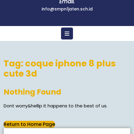
Email.
info@smpn1jaten.sch.id
Tag:
coque iphone 8 plus
cute 3d
Nothing Found
Dont worry&hellip it happens to the best of us.
Return to Home Page