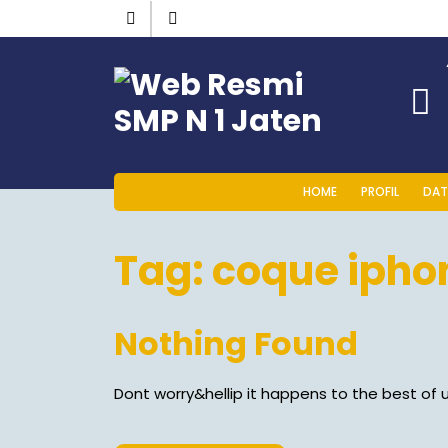
HOME
PROFIL
DAT
Tag:
coque iphon
Nothing Found
Dont worry&hellip it happens to the best of u