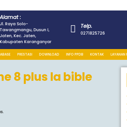
Alamat :
Jl. Raya Solo-
Telp.
Tawangmangu, Dusun I,
0271825726
Jaten, Kec. Jaten,
Kabupaten Karanganyar
ABASE
PRESTASI
DOWNLOAD
INFO PPDB
KONTAK
LAYANAN 
e 8 plus la bible
s.