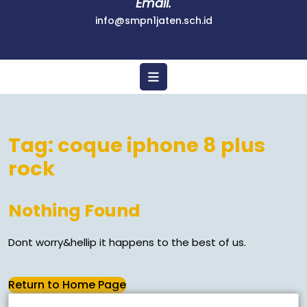
Email.
info@smpn1jaten.sch.id
Tag:
coque iphone 8 plus
rock
Nothing Found
Dont worry&hellip it happens to the best of us.
Return to Home Page