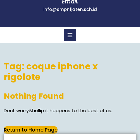
Email.
info@smpn1jaten.sch.id
Tag:
coque iphone x
rigolote
Nothing Found
Dont worry&hellip it happens to the best of us.
Return to Home Page