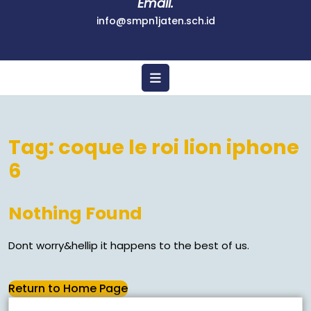
Email.
info@smpn1jaten.sch.id
Tag:
coque le roi lion iphone
6
Nothing Found
Dont worry&hellip it happens to the best of us.
Return to Home Page