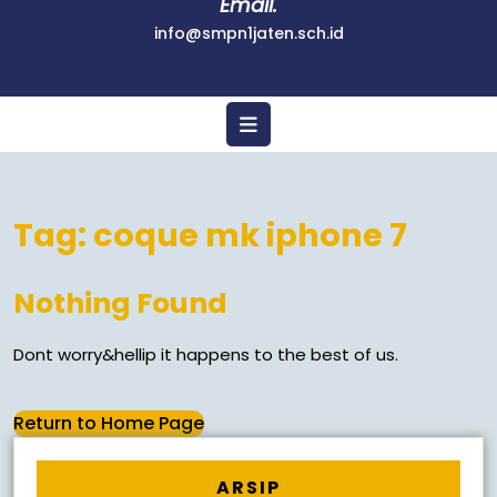
Email.
info@smpn1jaten.sch.id
Tag:
coque mk iphone 7
Nothing Found
Dont worry&hellip it happens to the best of us.
Return to Home Page
ARSIP