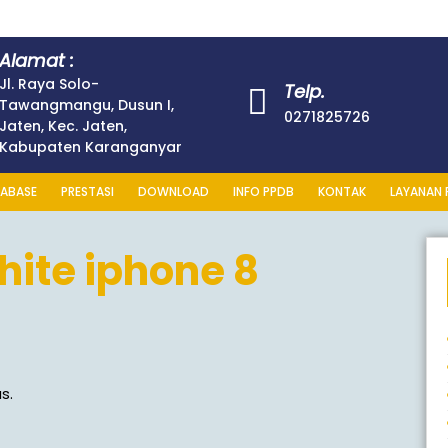
Alamat :
Jl. Raya Solo-
Telp.
Tawangmangu, Dusun I,
0271825726
Jaten, Kec. Jaten,
Kabupaten Karanganyar
ABASE
PRESTASI
DOWNLOAD
INFO PPDB
KONTAK
LAYANAN 
hite iphone 8
s.