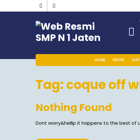
HOME
PROFIL
DAT
Tag:
coque off w
Nothing Found
Dont worry&hellip it happens to the best of u